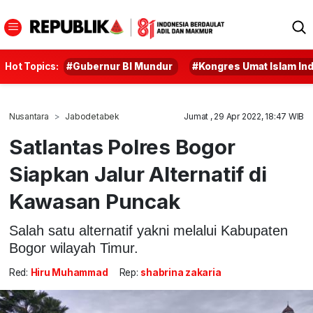
Hot Topics:
#Gubernur BI Mundur
#Kongres Umat Islam In
Nusantara
Jabodetabek
Jumat , 29 Apr 2022, 18:47 WIB
Satlantas Polres Bogor
Siapkan Jalur Alternatif di
Kawasan Puncak
Salah satu alternatif yakni melalui Kabupaten
Bogor wilayah Timur.
Red:
Hiru Muhammad
Rep:
shabrina zakaria