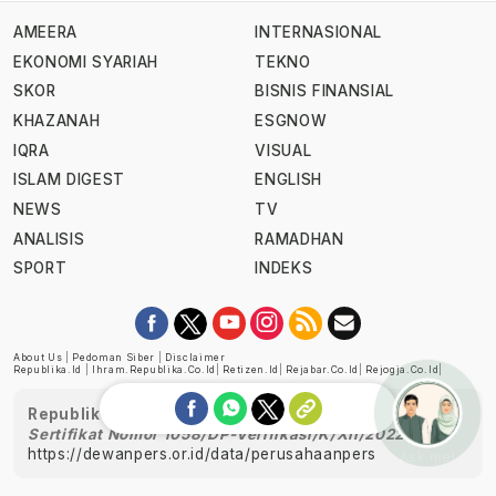
AMEERA
INTERNASIONAL
EKONOMI SYARIAH
TEKNO
SKOR
BISNIS FINANSIAL
KHAZANAH
ESGNOW
IQRA
VISUAL
ISLAM DIGEST
ENGLISH
NEWS
TV
ANALISIS
RAMADHAN
SPORT
INDEKS
About Us
|
Pedoman Siber
|
Disclaimer
Republika.id
|
Ihram.republika.co.id
|
Retizen.id
|
Rejabar.co.id
|
Rejogja.co.id
|
Republika telah diverifikasi oleh Dewan Pers
Sertifikat Nomor 1058/DP-Verifikasi/K/XII/2022
https://dewanpers.or.id/data/perusahaanpers
Ask me!