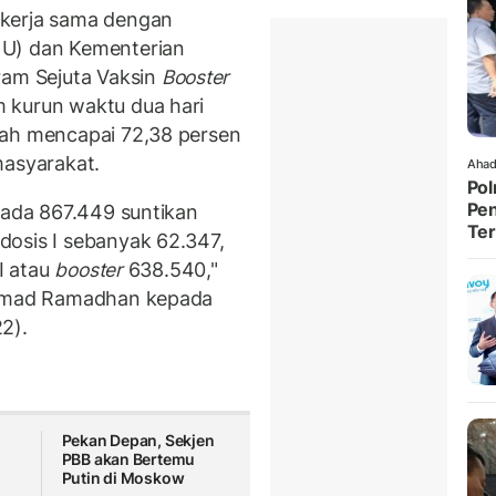
ekerja sama dengan
NU) dan Kementerian
am Sejuta Vaksin
Booster
 kurun waktu dua hari
lah mencapai 72,38 persen
masyarakat.
Ahad
Pol
Pen
 ada 867.449 suntikan
Ter
dosis I sebanyak 62.347,
II atau
booster
638.540,"
Ahmad Ramadhan kepada
2).
Pekan Depan, Sekjen
PBB akan Bertemu
Putin di Moskow