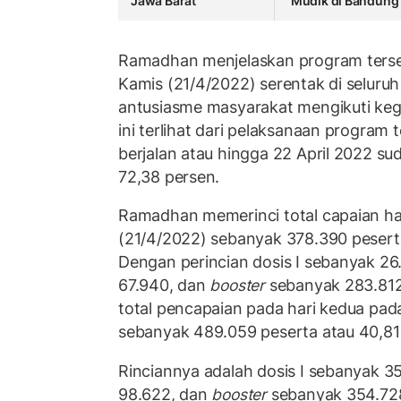
Jawa Barat
Mudik di Bandung
Ramadhan menjelaskan program terseb
Kamis (21/4/2022) serentak di seluruh
antusiasme masyarakat mengikuti kegia
ini terlihat dari pelaksanaan program 
berjalan atau hingga 22 April 2022 
72,38 persen.
Ramadhan memerinci total capaian ha
(21/4/2022) sebanyak 378.390 peserta
Dengan perincian dosis I sebanyak 26.
67.940, dan
booster
sebanyak 283.812
total pencapaian pada hari kedua pa
sebanyak 489.059 peserta atau 40,81
Rinciannya adalah dosis I sebanyak 35
98.622, dan
booster
sebanyak 354.728