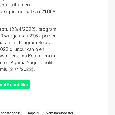
ntara itu, gerai
k dengan melibatkan 21.668
Sabtu (23/4/2022), program
910 warga atau 27,62 persen
atan ini. Program Sejuta
022 diluncurkan oleh
rabowo bersama Ketua Umum
nteri Agama Yaqut Cholil
mis (21/4/2022).
nel Republika
 booster polri
kapolri
vaksinasi booster