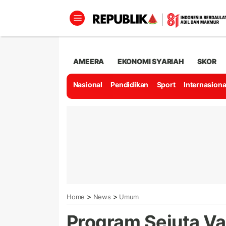
AMEERA
EKONOMI SYARIAH
SKOR
Nasional
Pendidikan
Sport
Internasiona
>
>
Home
News
Umum
Program Sejuta V