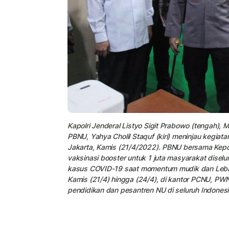
Kapolri Jenderal Listyo Sigit Prabowo (tengah),
PBNU, Yahya Cholil Staquf (kiri) meninjau kegiat
Jakarta, Kamis (21/4/2022). PBNU bersama Kepo
vaksinasi booster untuk 1 juta masyarakat disel
kasus COVID-19 saat momentum mudik dan Lebara
Kamis (21/4) hingga (24/4), di kantor PCNU, PW
pendidikan dan pesantren NU di seluruh Indonesi