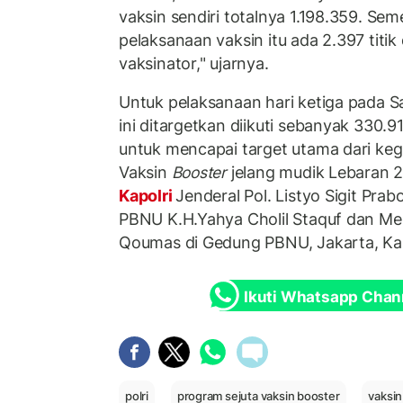
vaksin sendiri totalnya 1.198.359. Seme
pelaksanaan vaksin itu ada 2.397 titi
vaksinator," ujarnya.
Untuk pelaksanaan hari ketiga pada 
ini ditargetkan diikuti sebanyak 330.
untuk mencapai target utama dari kegi
Vaksin
Booster
jelang mudik Lebaran 2
Kapolri
Jenderal Pol. Listyo Sigit P
PBNU K.H.Yahya Cholil Staquf dan Me
Qoumas di Gedung PBNU, Jakarta, Ka
Ikuti Whatsapp Chan
polri
program sejuta vaksin booster
vaksin