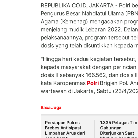
REPUBLIKA.CO.ID, JAKARTA - Polri b
Pengurus Besar Nahdlatul Ulama (PB
Agama (Kemenag) mengadakan progr
menjelang mudik Lebaran 2022. Dalam
pelaksanaannya, program tersebut te
dosis yang telah disuntikkan kepada 
"Hingga hari kedua kegiatan tersebut,
kepada masyarakat dengan perincian 
dosis II sebanyak 166.562, dan dosis I
kata Karopenmas
Polri
Brigjen Pol. 
wartawan di Jakarta, Sabtu (23/4/202
Baca Juga
Persiapan Polres
1.335 Petugas Tim
Brebes Antisipasi
Gabungan
Limpahan Arus dari
Diterjunkan Saat