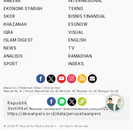
AMEERA
INTERNASIONAL
EKONOMI SYARIAH
TEKNO
SKOR
BISNIS FINANSIAL
KHAZANAH
ESGNOW
IQRA
VISUAL
ISLAM DIGEST
ENGLISH
NEWS
TV
ANALISIS
RAMADHAN
SPORT
INDEKS
About Us
|
Pedoman Siber
|
Disclaimer
Republika.id
|
Ihram.republika.co.id
|
Retizen.id
|
Rejabar.co.id
|
Rejogja.co.id
|
Republika telah diverifikasi oleh Dewan Pers
Sertifikat Nomor 1058/DP-Verifikasi/K/XII/2022
https://dewanpers.or.id/data/perusahaanpers
Ask me!
© 2026 PT Republika Media Mandiri - All Rights Reserved.