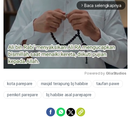
Baca selengkapnya
arrow_forward_ios
Powered by 
GliaStudios
kota parepare
masjid terapung bj habibie
taufan pawe
Mute
pemkot parepare
bj habibie asal parepapre