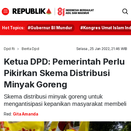
Hot Topics:
#Gubernur BI Mundur
#Kongres Umat Islam In
Dpd Ri
Berita Dpd
Selasa , 25 Jan 2022, 21:46 WIB
Ketua DPD: Pemerintah Perlu
Pikirkan Skema Distribusi
Minyak Goreng
Skema distribusi minyak goreng untuk
mengantisipasi kepanikan masyarakat membeli
Red:
Gita Amanda