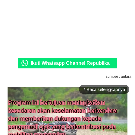
Ikuti Whatsapp Channel Republika
sumber : antara
Baca selengkapnya
arrow_forward_ios