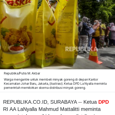
Republika/Putra M. Akbar
Warga mengantre untuk membeli minyak goreng di depan Kantor
Kecamatan Johar Baru, Jakarta, (ilustrasi). Ketua DPD La Nyalla meminta
pemerintah memikirkan skema distribusi minyak goreng.
REPUBLIKA.CO.ID, SURABAYA -- Ketua
DPD
RI AA LaNyalla Mahmud Mattalitti meminta