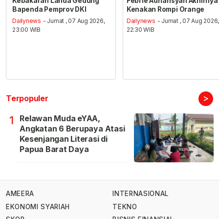
Kebakaran Landa Gedung
Febrie Adriansyah Akhirnya
Bapenda Pemprov DKI
Kenakan Rompi Orange
Dailynews
- Jumat , 07 Aug 2026,
Dailynews
- Jumat , 07 Aug 2026
23:00 WIB
22:30 WIB
>
Terpopuler
Relawan Muda eYAA,
1
Angkatan 6 Berupaya Atasi
Kesenjangan Literasi di
Papua Barat Daya
AMEERA
INTERNASIONAL
EKONOMI SYARIAH
TEKNO