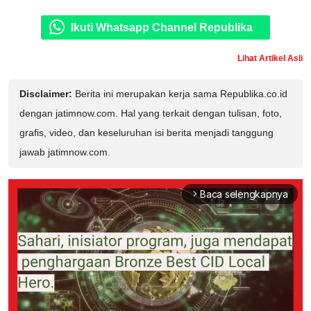
Ikuti Whatsapp Channel Republika
Lihat Artikel Asli
Disclaimer:
Berita ini merupakan kerja sama Republika.co.id
dengan jatimnow.com. Hal yang terkait dengan tulisan, foto,
grafis, video, dan keseluruhan isi berita menjadi tanggung
jawab jatimnow.com.
Baca selengkapnya
arrow_forward_ios