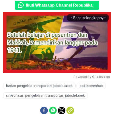
Ikuti Whatsapp Channel Republika
Baca selengkapnya
arrow_forward_ios
Powered by 
GliaStudios
badan pengelola transportasi jabodetabek
bptj kemenhub
Mute
sinkronisasi pengelolaan transportasi jabodetabek