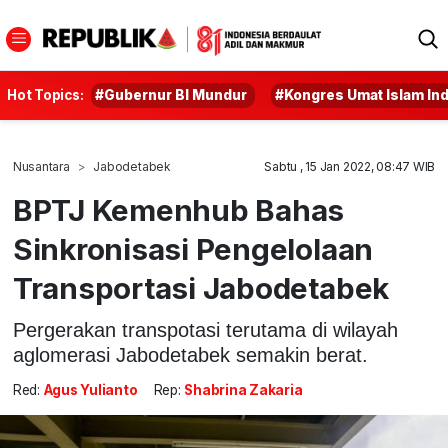
Hot Topics:
#Gubernur BI Mundur
#Kongres Umat Islam In
Nusantara
Jabodetabek
Sabtu , 15 Jan 2022, 08:47 WIB
BPTJ Kemenhub Bahas
Sinkronisasi Pengelolaan
Transportasi Jabodetabek
Pergerakan transpotasi terutama di wilayah
aglomerasi Jabodetabek semakin berat.
Red:
Agus Yulianto
Rep:
Shabrina Zakaria