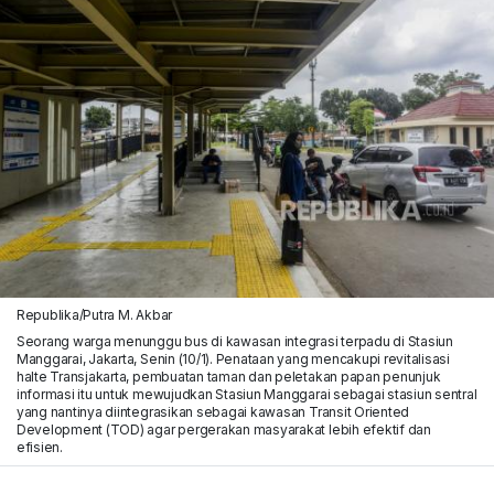
Republika/Putra M. Akbar
Seorang warga menunggu bus di kawasan integrasi terpadu di Stasiun
Manggarai, Jakarta, Senin (10/1). Penataan yang mencakupi revitalisasi
halte Transjakarta, pembuatan taman dan peletakan papan penunjuk
informasi itu untuk mewujudkan Stasiun Manggarai sebagai stasiun sentral
yang nantinya diintegrasikan sebagai kawasan Transit Oriented
Development (TOD) agar pergerakan masyarakat lebih efektif dan
efisien.