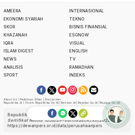
AMEERA
INTERNASIONAL
EKONOMI SYARIAH
TEKNO
SKOR
BISNIS FINANSIAL
KHAZANAH
ESGNOW
IQRA
VISUAL
ISLAM DIGEST
ENGLISH
NEWS
TV
ANALISIS
RAMADHAN
SPORT
INDEKS
About Us
|
Pedoman Siber
|
Disclaimer
Republika.id
|
Ihram.republika.co.id
|
Retizen.id
|
Rejabar.co.id
|
Rejogja.co.id
|
Republika telah diverifikasi oleh Dewan Pers
Sertifikat Nomor 1058/DP-Verifikasi/K/XII/2022
https://dewanpers.or.id/data/perusahaanpers
Ask me!