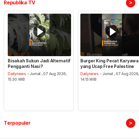
>
Republika TV
Bisakah Sukun Jadi Alternatif
Burger King Pecat Karyaw
Pengganti Nasi?
yang Ucap Free Palestine
Dailynews
- Jumat , 07 Aug 2026,
Dailynews
- Jumat , 07 Aug 2026
15:30 WIB
14:15 WIB
>
Terpopuler