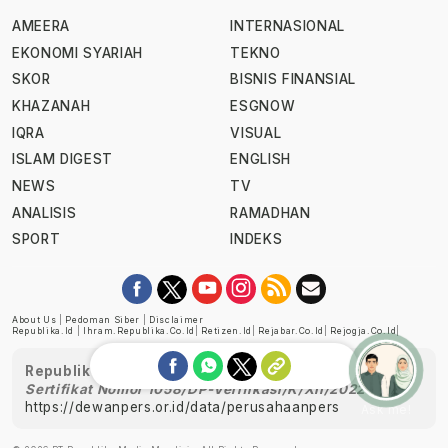
AMEERA
INTERNASIONAL
EKONOMI SYARIAH
TEKNO
SKOR
BISNIS FINANSIAL
KHAZANAH
ESGNOW
IQRA
VISUAL
ISLAM DIGEST
ENGLISH
NEWS
TV
ANALISIS
RAMADHAN
SPORT
INDEKS
About Us
|
Pedoman Siber
|
Disclaimer
Republika.id
|
Ihram.republika.co.id
|
Retizen.id
|
Rejabar.co.id
|
Rejogja.co.id
|
Republika telah diverifikasi oleh Dewan Pers
Sertifikat Nomor 1058/DP-Verifikasi/K/XII/2022
https://dewanpers.or.id/data/perusahaanpers
Ask me!