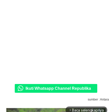
Ikuti Whatsapp Channel Republika
sumber : Antara
Baca selengkapnya
arrow_forward_ios