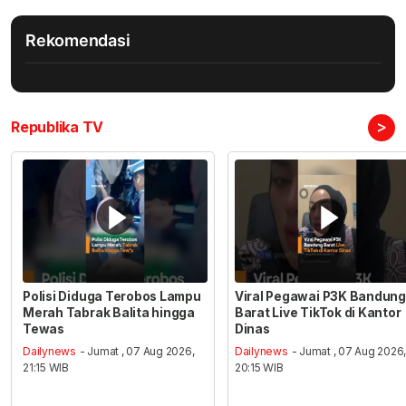
Rekomendasi
>
Republika TV
Polisi Diduga Terobos Lampu
Viral Pegawai P3K Bandung
Merah Tabrak Balita hingga
Barat Live TikTok di Kantor
Tewas
Dinas
Dailynews
- Jumat , 07 Aug 2026,
Dailynews
- Jumat , 07 Aug 2026
21:15 WIB
20:15 WIB