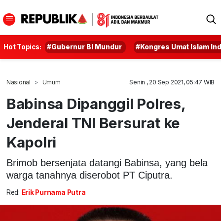
Hot Topics:
#Gubernur BI Mundur
#Kongres Umat Islam In
Nasional
Umum
Senin , 20 Sep 2021, 05:47 WIB
Babinsa Dipanggil Polres,
Jenderal TNI Bersurat ke
Kapolri
Brimob bersenjata datangi Babinsa, yang bela
warga tanahnya diserobot PT Ciputra.
Red:
Erik Purnama Putra