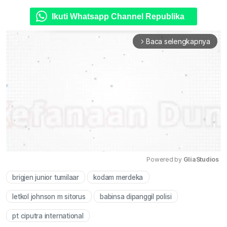
Ikuti Whatsapp Channel Republika
Baca selengkapnya
arrow_forward_ios
Powered by 
GliaStudios
brigjen junior tumilaar
kodam merdeka
Mute
letkol johnson m sitorus
babinsa dipanggil polisi
pt ciputra international