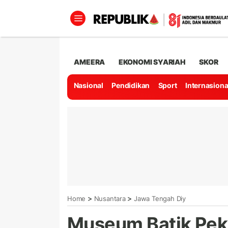
AMEERA
EKONOMI SYARIAH
SKOR
Nasional
Pendidikan
Sport
Internasiona
>
>
Home
Nusantara
Jawa Tengah Diy
Museum Batik Pek