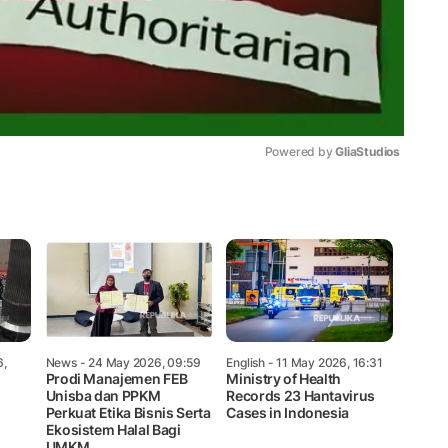
Powered by 
GliaStudios
Mute
6,
News
- 24 May 2026, 09:59
English
- 11 May 2026, 16:31
Prodi Manajemen FEB
Ministry of Health
Unisba dan PPKM
Records 23 Hantavirus
Perkuat Etika Bisnis Serta
Cases in Indonesia
Ekosistem Halal Bagi
UMKM