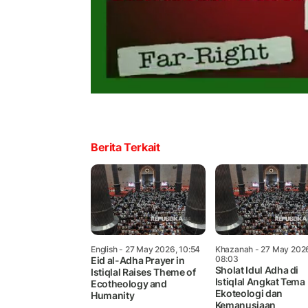
Berita Terkait
English
- 27 May 2026, 10:54
Khazanah
- 27 May 202
08:03
Eid al-Adha Prayer in
Sholat Idul Adha di
Istiqlal Raises Theme of
Istiqlal Angkat Tema
Ecotheology and
Ekoteologi dan
Humanity
Kemanusiaan