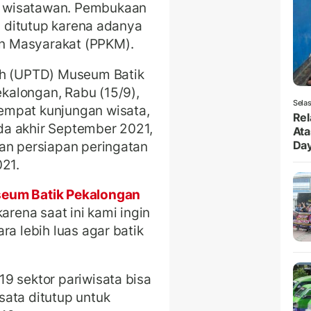
 wisatawan. Pembukaan
as ditutup karena adanya
n Masyarakat (PPKM).
ah (UPTD) Museum Batik
alongan, Rabu (15/9),
Selas
empat kunjungan wisata,
Rel
da akhir September 2021,
Ata
an persiapan peringatan
Da
021.
eum Batik Pekalongan
arena saat ini kami ingin
ra lebih luas agar batik
9 sektor pariwisata bisa
sata ditutup untuk