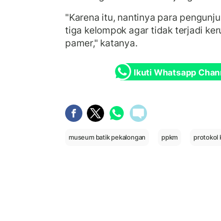
"Karena itu, nantinya para pengunj
tiga kelompok agar tidak terjadi ke
pamer," katanya.
Ikuti Whatsapp Chan
museum batik pekalongan
ppkm
protokol