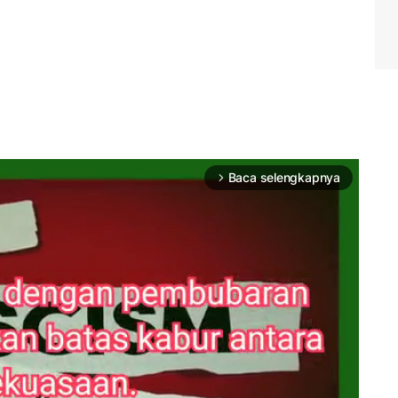
Baca selengkapnya
arrow_forward_ios