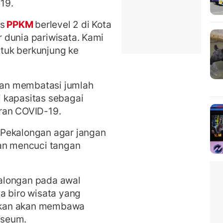
19.
us
PPKM
berlevel 2 di Kota
 dunia pariwisata. Kami
tuk berkunjung ke
an membatasi jumlah
 kapasitas sebagai
ran COVID-19.
 Pekalongan agar jangan
dan mencuci tangan
alongan pada awal
a biro wisata yang
ikan akan membawa
useum.