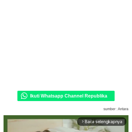
Ikuti Whatsapp Channel Republika
sumber : Antara
Baca selengkapnya
arrow_forward_ios