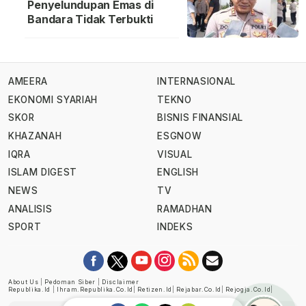
Penyelundupan Emas di
Bandara Tidak Terbukti
AMEERA
INTERNASIONAL
EKONOMI SYARIAH
TEKNO
SKOR
BISNIS FINANSIAL
KHAZANAH
ESGNOW
IQRA
VISUAL
ISLAM DIGEST
ENGLISH
NEWS
TV
ANALISIS
RAMADHAN
SPORT
INDEKS
About Us
|
Pedoman Siber
|
Disclaimer
Republika.id
|
Ihram.republika.co.id
|
Retizen.id
|
Rejabar.co.id
|
Rejogja.co.id
|