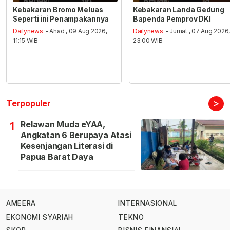
Kebakaran Bromo Meluas
Kebakaran Landa Gedung
Seperti ini Penampakannya
Bapenda Pemprov DKI
Dailynews
- Ahad , 09 Aug 2026,
Dailynews
- Jumat , 07 Aug 2026
11:15 WIB
23:00 WIB
>
Terpopuler
Relawan Muda eYAA,
1
Angkatan 6 Berupaya Atasi
Kesenjangan Literasi di
Papua Barat Daya
AMEERA
INTERNASIONAL
EKONOMI SYARIAH
TEKNO