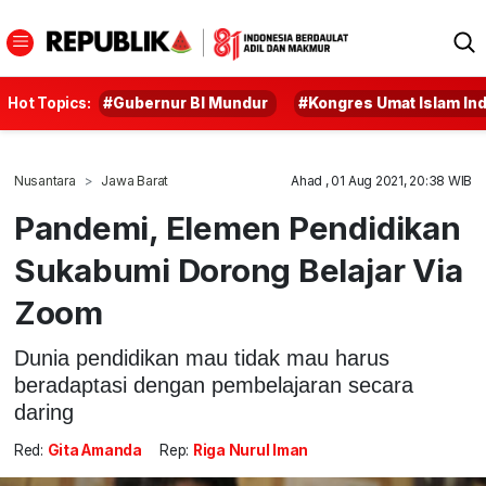
Hot Topics:
#Gubernur BI Mundur
#Kongres Umat Islam In
Nusantara
Jawa Barat
Ahad , 01 Aug 2021, 20:38 WIB
Pandemi, Elemen Pendidikan
Sukabumi Dorong Belajar Via
Zoom
Dunia pendidikan mau tidak mau harus
beradaptasi dengan pembelajaran secara
daring
Red:
Gita Amanda
Rep:
Riga Nurul Iman