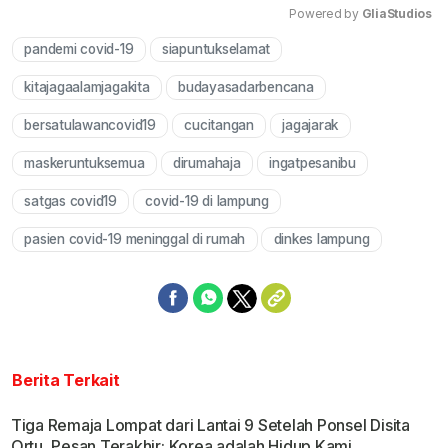
Powered by 
GliaStudios
pandemi covid-19
siapuntukselamat
Mute
kitajagaalamjagakita
budayasadarbencana
bersatulawancovid19
cucitangan
jagajarak
maskeruntuksemua
dirumahaja
ingatpesanibu
satgas covid19
covid-19 di lampung
pasien covid-19 meninggal di rumah
dinkes lampung
Berita Terkait
Tiga Remaja Lompat dari Lantai 9 Setelah Ponsel Disita
Ortu, Pesan Terakhir: Korea adalah Hidup Kami