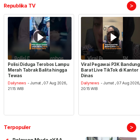
>
Republika TV
Polisi Diduga Terobos Lampu
Viral Pegawai P3K Bandung
Merah Tabrak Balita hingga
Barat Live TikTok di Kantor
Tewas
Dinas
Dailynews
- Jumat , 07 Aug 2026,
Dailynews
- Jumat , 07 Aug 2026
21:15 WIB
20:15 WIB
>
Terpopuler
Relawan Muda eYAA,