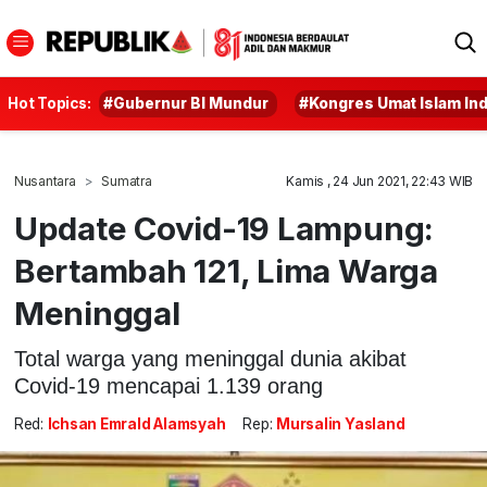
Hot Topics:
#Gubernur BI Mundur
#Kongres Umat Islam In
Nusantara
Sumatra
Kamis , 24 Jun 2021, 22:43 WIB
Update Covid-19 Lampung:
Bertambah 121, Lima Warga
Meninggal
Total warga yang meninggal dunia akibat
Covid-19 mencapai 1.139 orang
Red:
Ichsan Emrald Alamsyah
Rep:
Mursalin Yasland