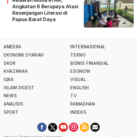
1
Angkatan 6 Berupaya Atasi
Kesenjangan Literasi di
Papua Barat Daya
AMEERA
INTERNASIONAL
EKONOMI SYARIAH
TEKNO
SKOR
BISNIS FINANSIAL
KHAZANAH
ESGNOW
IQRA
VISUAL
ISLAM DIGEST
ENGLISH
NEWS
TV
ANALISIS
RAMADHAN
SPORT
INDEKS
About Us
|
Pedoman Siber
|
Disclaimer