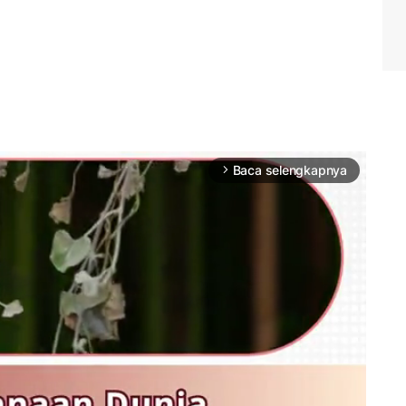
Baca selengkapnya
arrow_forward_ios