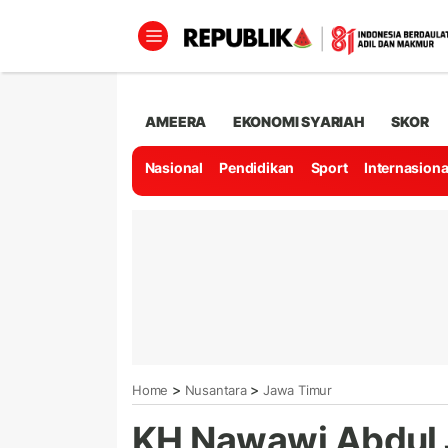
AMEERA
EKONOMI SYARIAH
SKOR
Nasional
Pendidikan
Sport
Internasiona
>
>
Home
Nusantara
Jawa Timur
KH Nawawi Abdul J