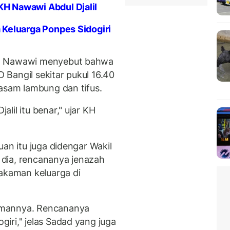
H Nawawi Abdul Djalil
 Keluarga Ponpes Sidogiri
il Nawawi menyebut bahwa
Bangil sekitar pukul 16.40
 asam lambung dan tifus.
lil itu benar," ujar KH
uan itu juga didengar Wakil
dia, rencananya jenazah
kaman keluarga di
amannya. Rencananya
iri," jelas Sadad yang juga