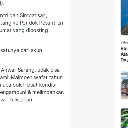
).
ntri dan Simpatisan,
datang ke Pondok Pesantren
lumat yang diposting
Selas
Rel
 satunya dari akun
Ata
Da
-Anwar Sarang, tidak bisa
Kamil Maimoen wafat tahun
i apa boleh buat kondisi
mengampuni & melimpahkan
i," tulis akun