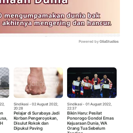
Powered by 
GliaStudios
Mute
22,
Sindikasi
- 02 August 2022,
Sindikasi
- 01 August 2022,
20:28
22:37
en
Pelajar di Surabaya Jadi
Bikin Haru: Pesilat
usa,
Korban Pengeroyokan,
Ponorogo Gondol Emas
LH
Disulut Rokok dan
Kejuaraan Dunia, WA
Dipukul Paving
Orang Tua Sebelum