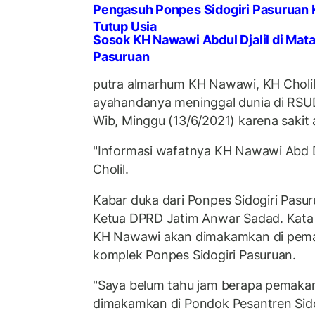
Pengasuh Ponpes Sidogiri Pasuruan K
Tutup Usia
Sosok KH Nawawi Abdul Djalil di Mata
Pasuruan
putra almarhum KH Nawawi, KH Chol
ayahandanya meninggal dunia di RSUD 
Wib, Minggu (13/6/2021) karena sakit
"Informasi wafatnya KH Nawawi Abd Dja
Cholil.
Kabar duka dari Ponpes Sidogiri Pasur
Ketua DPRD Jatim Anwar Sadad. Kata 
KH Nawawi akan dimakamkan di pema
komplek Ponpes Sidogiri Pasuruan.
"Saya belum tahu jam berapa pemak
dimakamkan di Pondok Pesantren Sidog