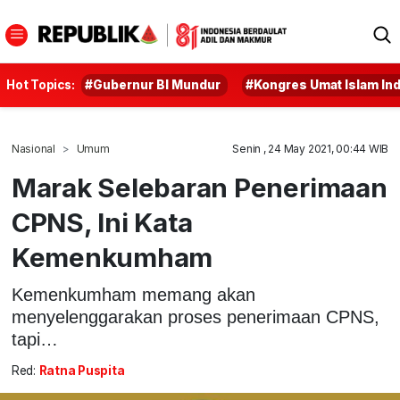
Hot Topics:
#Gubernur BI Mundur
#Kongres Umat Islam In
Nasional
Umum
Senin , 24 May 2021, 00:44 WIB
Marak Selebaran Penerimaan
CPNS, Ini Kata
Kemenkumham
Kemenkumham memang akan
menyelenggarakan proses penerimaan CPNS,
tapi…
Red:
Ratna Puspita