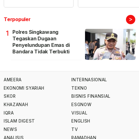
>
Terpopuler
Polres Singkawang
1
Tegaskan Dugaan
Penyelundupan Emas di
Bandara Tidak Terbukti
AMEERA
INTERNASIONAL
EKONOMI SYARIAH
TEKNO
SKOR
BISNIS FINANSIAL
KHAZANAH
ESGNOW
IQRA
VISUAL
ISLAM DIGEST
ENGLISH
NEWS
TV
ANALISIS
RAMADHAN