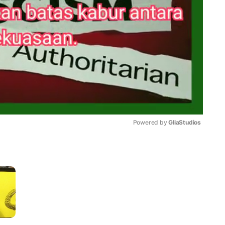
Powered by 
GliaStudios
Mute