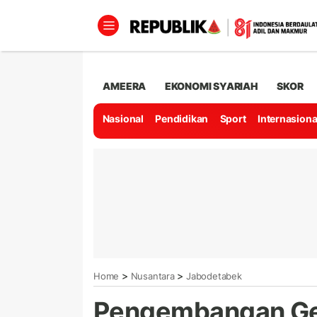
AMEERA
EKONOMI SYARIAH
SKOR
Nasional
Pendidikan
Sport
Internasiona
>
>
Home
Nusantara
Jabodetabek
Pengembangan Ge