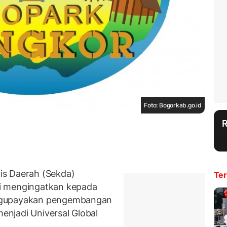
Foto: Bogorkab.go.id
is Daerah (Sekda)
Ter
i mengingatkan kepada
engupayakan pengembangan
njadi Universal Global