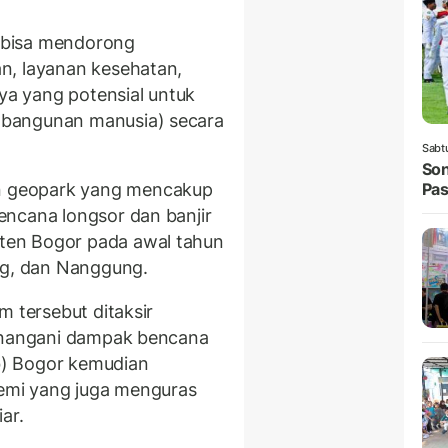
 bisa mendorong
n, layanan kesehatan,
nya yang potensial untuk
mbangunan manusia) secara
Sabt
Son
 geopark yang mencakup
Pas
encana longsor dan banjir
ten Bogor pada awal tahun
eg, dan Nanggung.
m tersebut ditaksir
menangani dampak bencana
) Bogor kemudian
emi yang juga menguras
ar.