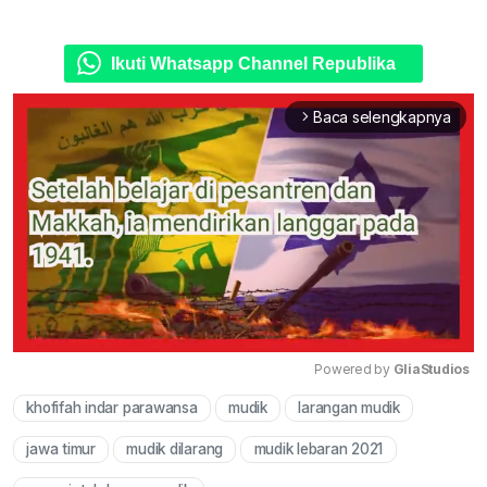
Ikuti Whatsapp Channel Republika
Baca selengkapnya
arrow_forward_ios
Powered by 
GliaStudios
khofifah indar parawansa
mudik
larangan mudik
Mute
jawa timur
mudik dilarang
mudik lebaran 2021