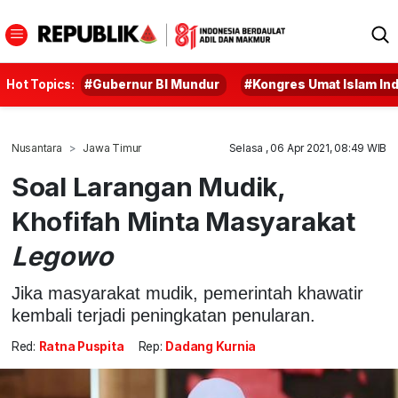
Hot Topics:
#Gubernur BI Mundur
#Kongres Umat Islam In
Nusantara
Jawa Timur
Selasa , 06 Apr 2021, 08:49 WIB
Soal Larangan Mudik,
Khofifah Minta Masyarakat
Legowo
Jika masyarakat mudik, pemerintah khawatir
kembali terjadi peningkatan penularan.
Red:
Ratna Puspita
Rep:
Dadang Kurnia