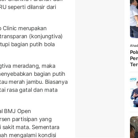
U seperti dilansir dari
yo Clinic merupakan
transparan (konjungtiva)
upi bagian putih bola
Ahad
Pol
Pen
Ter
ngtiva meradang, maka
 menyebabkan bagian putih
au merah jambu. Biasanya
tai rasa gatal dan mata
nal BMJ Open
sen partisipan yang
 sakit mata. Sementara
nah mengalami kondisi