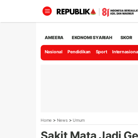
AMEERA
EKONOMI SYARIAH
SKOR
Nasional
Pendidikan
Sport
Internasiona
>
>
Home
News
Umum
Sakit Mata Jadi Ge