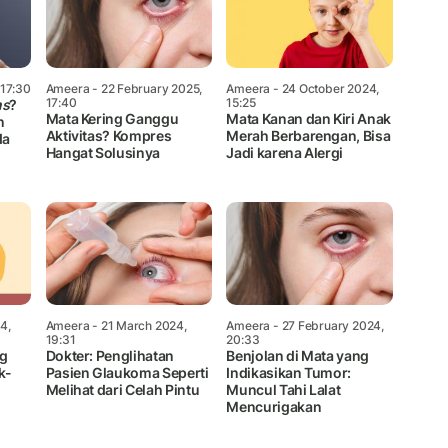
 17:30
Ameera
- 22 February 2025,
Ameera
- 24 October 2024,
17:40
15:25
ns
?
Mata Kering Ganggu
Mata Kanan dan Kiri Anak
n
Aktivitas? Kompres
Merah Berbarengan, Bisa
da
Hangat Solusinya
Jadi karena Alergi
4,
Ameera
- 21 March 2024,
Ameera
- 27 February 2024,
19:31
20:33
ng
Dokter: Penglihatan
Benjolan di Mata yang
k-
Pasien Glaukoma Seperti
Indikasikan Tumor:
Melihat dari Celah Pintu
Muncul Tahi Lalat
Mencurigakan