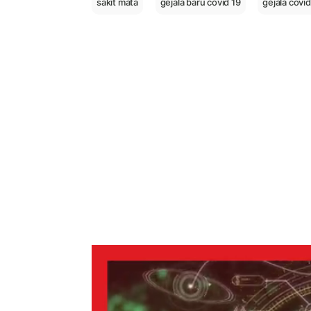
sakit mata
gejala baru covid 19
gejala covid