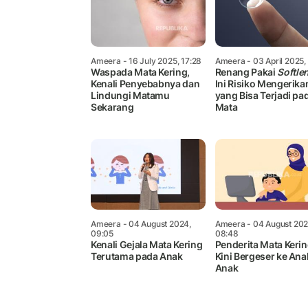
Ameera
- 16 July 2025, 17:28
Ameera
- 03 April 2025,
Waspada Mata Kering,
Renang Pakai
Softle
Kenali Penyebabnya dan
Ini Risiko Mengerika
Lindungi Matamu
yang Bisa Terjadi pa
Sekarang
Mata
Ameera
- 04 August 2024,
Ameera
- 04 August 202
09:05
08:48
Kenali Gejala Mata Kering
Penderita Mata Keri
Terutama pada Anak
Kini Bergeser ke Ana
Anak