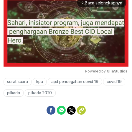
Baca selengkapnya
arrow_forward_ios
Powered by 
GliaStudios
surat suara
kpu
apd pencegahan covid 19
covid 19
Mute
pilkada
pilkada 2020