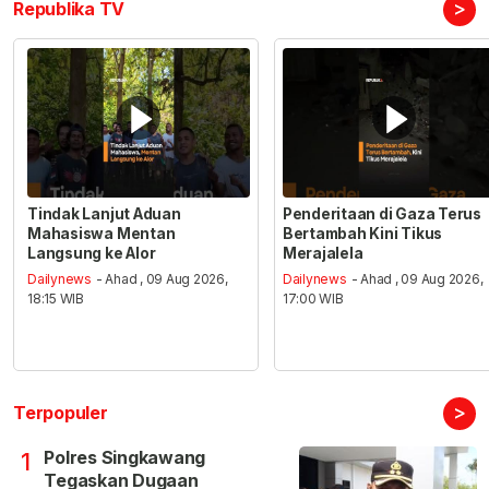
>
Republika TV
Tindak Lanjut Aduan
Penderitaan di Gaza Terus
Mahasiswa Mentan
Bertambah Kini Tikus
Langsung ke Alor
Merajalela
Dailynews
- Ahad , 09 Aug 2026,
Dailynews
- Ahad , 09 Aug 2026,
18:15 WIB
17:00 WIB
>
Terpopuler
Polres Singkawang
1
Tegaskan Dugaan