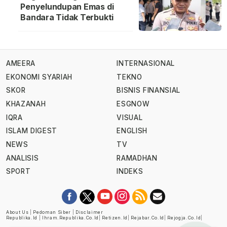
Penyelundupan Emas di
Bandara Tidak Terbukti
AMEERA
INTERNASIONAL
EKONOMI SYARIAH
TEKNO
SKOR
BISNIS FINANSIAL
KHAZANAH
ESGNOW
IQRA
VISUAL
ISLAM DIGEST
ENGLISH
NEWS
TV
ANALISIS
RAMADHAN
SPORT
INDEKS
About Us
|
Pedoman Siber
|
Disclaimer
Republika.id
|
Ihram.republika.co.id
|
Retizen.id
|
Rejabar.co.id
|
Rejogja.co.id
|