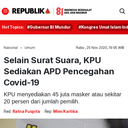
Hot Topics:
#Gubernur BI Mundur
#Kongres Umat Islam In
Nasional
Umum
Rabu , 25 Nov 2020, 19:05 WIB
Selain Surat Suara, KPU
Sediakan APD Pencegahan
Covid-19
KPU menyediakan 45 juta masker atau sekitar
20 persen dari jumlah pemilih.
Red:
Ratna Puspita
Rep:
Mimi Kartika