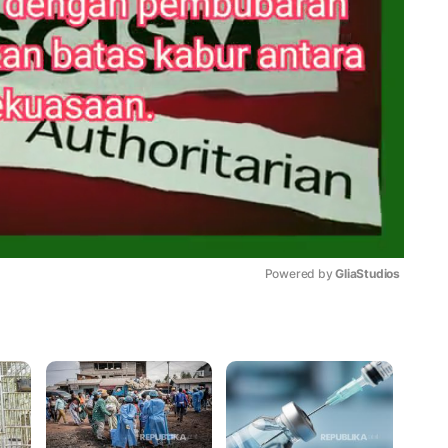
Powered by 
GliaStudios
Mute