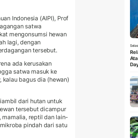
uan Indonesia (AIPI), Prof
dagangan satwa
rakat mengonsumsi hewan
h lagi, dengan
Selas
perdagangan tersebut.
Rel
Ata
arena ada kerusakan
Da
hingga satwa masuk ke
u
, kalau bagus dia (hewan)
iambil dari hutan untuk
hewan tersebut dicampur
 mamalia, reptil dan lain-
 mikroba pindah dari satu