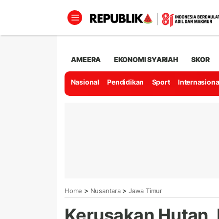
AMEERA
EKONOMI SYARIAH
SKOR
Nasional
Pendidikan
Sport
Internasiona
>
>
Home
Nusantara
Jawa Timur
Kerusakan Hutan,