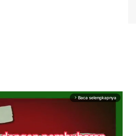
Baca selengkapnya
arrow_forward_ios