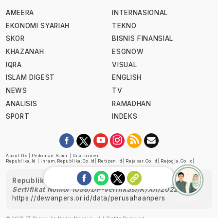
AMEERA
INTERNASIONAL
EKONOMI SYARIAH
TEKNO
SKOR
BISNIS FINANSIAL
KHAZANAH
ESGNOW
IQRA
VISUAL
ISLAM DIGEST
ENGLISH
NEWS
TV
ANALISIS
RAMADHAN
SPORT
INDEKS
About Us
|
Pedoman Siber
|
Disclaimer
Republika.id
|
Ihram.republika.co.id
|
Retizen.id
|
Rejabar.co.id
|
Rejogja.co.id
|
Republika telah diverifikasi oleh Dewan Pers
Sertifikat Nomor 1058/DP-Verifikasi/K/XII/2022
https://dewanpers.or.id/data/perusahaanpers
Ask me!