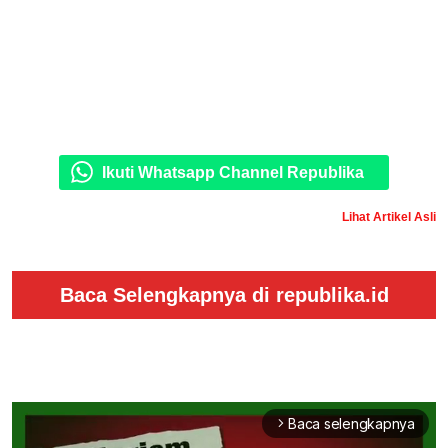
Ikuti Whatsapp Channel Republika
Lihat Artikel Asli
Baca Selengkapnya di republika.id
Baca selengkapnya
arrow_forward_ios