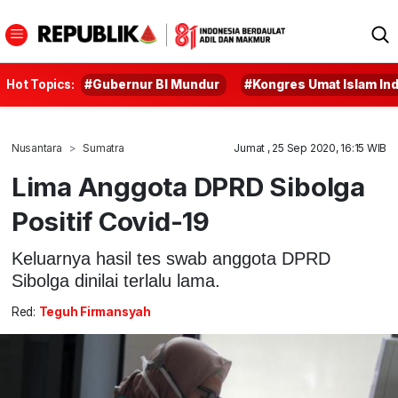
Hot Topics:
#Gubernur BI Mundur
#Kongres Umat Islam In
Nusantara
Sumatra
Jumat , 25 Sep 2020, 16:15 WIB
Lima Anggota DPRD Sibolga
Positif Covid-19
Keluarnya hasil tes swab anggota DPRD
Sibolga dinilai terlalu lama.
Red:
Teguh Firmansyah