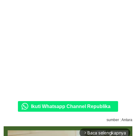
Ikuti Whatsapp Channel Republika
sumber : Antara
Baca selengkapnya
arrow_forward_ios