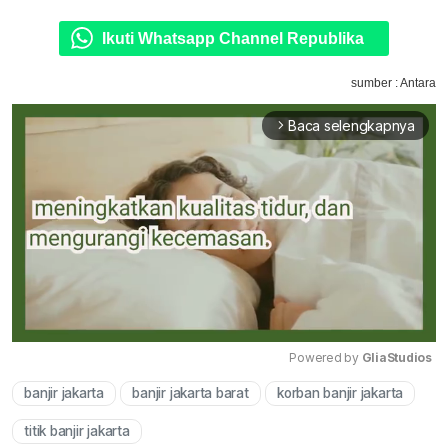
Ikuti Whatsapp Channel Republika
sumber : Antara
Baca selengkapnya
arrow_forward_ios
Powered by 
GliaStudios
banjir jakarta
banjir jakarta barat
korban banjir jakarta
Mute
titik banjir jakarta