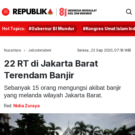
Hot Topics:
#Gubernur BI Mundur
#Kongres Umat Islam In
Nusantara
Jabodetabek
Selasa , 22 Sep 2020, 07:18 WIB
22 RT di Jakarta Barat
Terendam Banjir
Sebanyak 15 orang mengungsi akibat banjir
yang melanda wilayah Jakarta Barat.
Red:
Nidia Zuraya