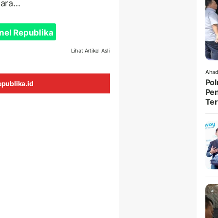
ara...
nel Republika
Lihat Artikel Asli
Ahad
Pol
publika.id
Pen
Ter