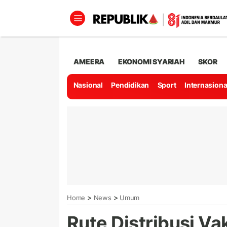
AMEERA
EKONOMI SYARIAH
SKOR
Nasional
Pendidikan
Sport
Internasiona
>
>
Home
News
Umum
Rute Distribusi Va