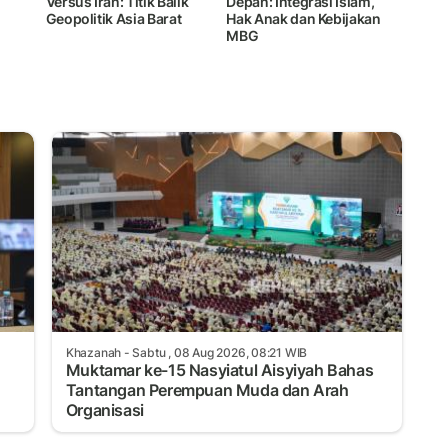
Versus Iran: Titik Balik
Depan: Integrasi Islam,
Geopolitik Asia Barat
Hak Anak dan Kebijakan
MBG
Khazanah
- Sabtu , 08 Aug 2026, 08:21 WIB
Muktamar ke-15 Nasyiatul Aisyiyah Bahas
Tantangan Perempuan Muda dan Arah
Organisasi