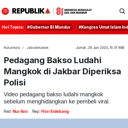
Hot Topics:
#Gubernur BI Mundur
#Kongres Umat Islam In
Nusantara
Jabodetabek
Jumat , 26 Jun 2020, 15:31 WIB
Pedagang Bakso Ludahi
Mangkok di Jakbar Diperiksa
Polisi
Video pedagang bakso ludahi mangkok
sebelum menghidangkan ke pembeli viral.
Red:
Nur Aini
Rep:
Flori Sidebang