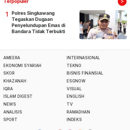
>
Terpopuler
Polres Singkawang
1
Tegaskan Dugaan
Penyelundupan Emas di
Bandara Tidak Terbukti
AMEERA
INTERNASIONAL
EKONOMI SYARIAH
TEKNO
SKOR
BISNIS FINANSIAL
KHAZANAH
ESGNOW
IQRA
VISUAL
ISLAM DIGEST
ENGLISH
NEWS
TV
ANALISIS
RAMADHAN
SPORT
INDEKS