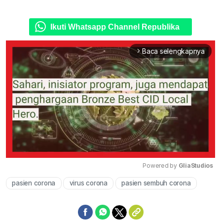
Ikuti Whatsapp Channel Republika
Baca selengkapnya
arrow_forward_ios
Powered by 
GliaStudios
pasien corona
virus corona
pasien sembuh corona
Mute