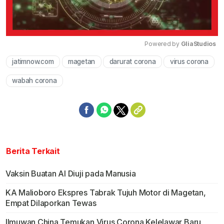
Powered by 
GliaStudios
jatimnow.com
magetan
darurat corona
virus corona
Mute
wabah corona
Berita Terkait
Vaksin Buatan Al Diuji pada Manusia
KA Malioboro Ekspres Tabrak Tujuh Motor di Magetan,
Empat Dilaporkan Tewas
Ilmuwan China Temukan Virus Corona Kelelawar Baru