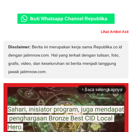
Ikuti Whatsapp Channel Republika
Lihat Artikel Asli
Disclaimer:
Berita ini merupakan kerja sama Republika.co.id
dengan jatimnow.com. Hal yang terkait dengan tulisan, foto,
grafis, video, dan keseluruhan isi berita menjadi tanggung
jawab jatimnow.com.
Baca selengkapnya
arrow_forward_ios