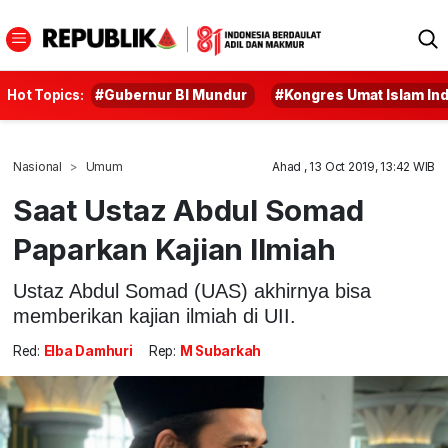
Hot Topics:
#Gubernur BI Mundur
#Kongres Umat Islam In
Nasional
Umum
Ahad , 13 Oct 2019, 13:42 WIB
Saat Ustaz Abdul Somad
Paparkan Kajian Ilmiah
Ustaz Abdul Somad (UAS) akhirnya bisa
memberikan kajian ilmiah di UII.
Red:
Elba Damhuri
Rep:
M Subarkah