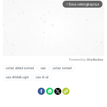
Baca selengkapnya
arrow_forward_ios
Powered by 
GliaStudios
ustaz abdul somad
uas
ustaz somad
Mute
uas ditolak ugm
uas di uii