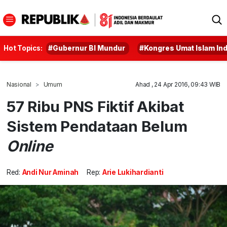
Hot Topics:
#Gubernur BI Mundur
#Kongres Umat Islam In
Nasional
Umum
Ahad , 24 Apr 2016, 09:43 WIB
57 Ribu PNS Fiktif Akibat
Sistem Pendataan Belum
Online
Red:
Andi Nur Aminah
Rep:
Arie Lukihardianti