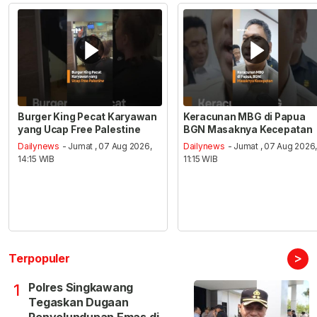
Burger King Pecat Karyawan
Keracunan MBG di Papua
yang Ucap Free Palestine
BGN Masaknya Kecepatan
Dailynews
- Jumat , 07 Aug 2026,
Dailynews
- Jumat , 07 Aug 2026
14:15 WIB
11:15 WIB
>
Terpopuler
Polres Singkawang
1
Tegaskan Dugaan