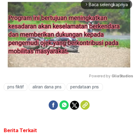
Baca selengkapnya
arrow_forward_ios
Powered by 
GliaStudios
pns fiktif
aliran dana pns
pendataan pns
Mute
Berita Terkait