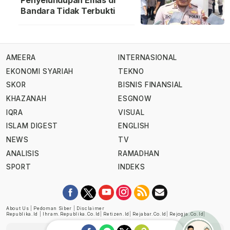
Penyelundupan Emas di
Bandara Tidak Terbukti
AMEERA
INTERNASIONAL
EKONOMI SYARIAH
TEKNO
SKOR
BISNIS FINANSIAL
KHAZANAH
ESGNOW
IQRA
VISUAL
ISLAM DIGEST
ENGLISH
NEWS
TV
ANALISIS
RAMADHAN
SPORT
INDEKS
About Us
|
Pedoman Siber
|
Disclaimer
Republika.id
|
Ihram.republika.co.id
|
Retizen.id
|
Rejabar.co.id
|
Rejogja.co.id
|