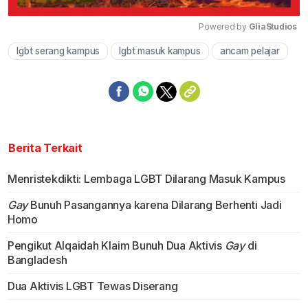
Powered by 
GliaStudios
lgbt serang kampus
lgbt masuk kampus
ancam pelajar
Mute
Berita Terkait
Menristekdikti: Lembaga LGBT Dilarang Masuk Kampus
Gay
Bunuh Pasangannya karena Dilarang Berhenti Jadi
Homo
Pengikut Alqaidah Klaim Bunuh Dua Aktivis
Gay
di
Bangladesh
Dua Aktivis LGBT Tewas Diserang