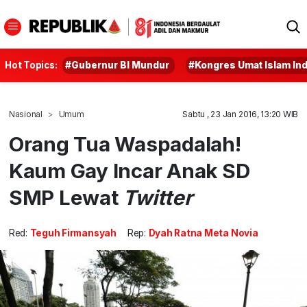
Hot Topics:
#Gubernur BI Mundur
#Kongres Umat Islam In
Nasional
Umum
Sabtu , 23 Jan 2016, 13:20 WIB
Orang Tua Waspadalah!
Kaum Gay Incar Anak SD
SMP Lewat
Twitter
Red:
Teguh Firmansyah
Rep:
Dyah Ratna Meta Novia