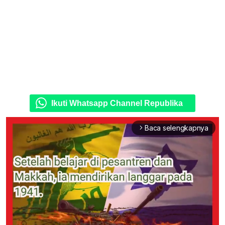
Ikuti Whatsapp Channel Republika
Baca selengkapnya
arrow_forward_ios