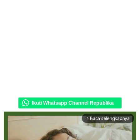
Ikuti Whatsapp Channel Republika
Baca selengkapnya
arrow_forward_ios