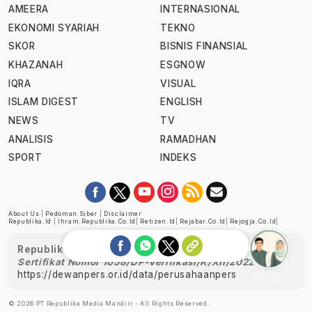
AMEERA
INTERNASIONAL
EKONOMI SYARIAH
TEKNO
SKOR
BISNIS FINANSIAL
KHAZANAH
ESGNOW
IQRA
VISUAL
ISLAM DIGEST
ENGLISH
NEWS
TV
ANALISIS
RAMADHAN
SPORT
INDEKS
About Us
|
Pedoman Siber
|
Disclaimer
Republika.id
|
Ihram.republika.co.id
|
Retizen.id
|
Rejabar.co.id
|
Rejogja.co.id
|
Republika telah diverifikasi oleh Dewan Pers
Sertifikat Nomor 1058/DP-Verifikasi/K/XII/2022
https://dewanpers.or.id/data/perusahaanpers
Ask me!
© 2026 PT Republika Media Mandiri - All Rights Reserved.