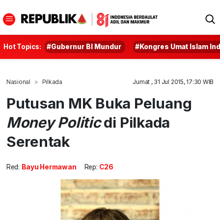
Hot Topics:
#Gubernur BI Mundur
#Kongres Umat Islam In
Nasional
Pilkada
Jumat , 31 Jul 2015, 17:30 WIB
Putusan MK Buka Peluang
Money Politic
di Pilkada
Serentak
Red:
Bayu Hermawan
Rep:
C26