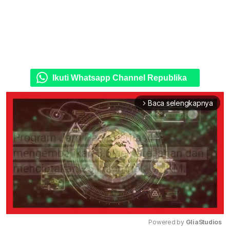
Ikuti Whatsapp Channel Republika
Baca selengkapnya
arrow_forward_ios
Powered by 
GliaStudios