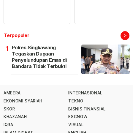
>
Terpopuler
Polres Singkawang
1
Tegaskan Dugaan
Penyelundupan Emas di
Bandara Tidak Terbukti
AMEERA
INTERNASIONAL
EKONOMI SYARIAH
TEKNO
SKOR
BISNIS FINANSIAL
KHAZANAH
ESGNOW
IQRA
VISUAL
ISLAM DIGEST
ENGLISH