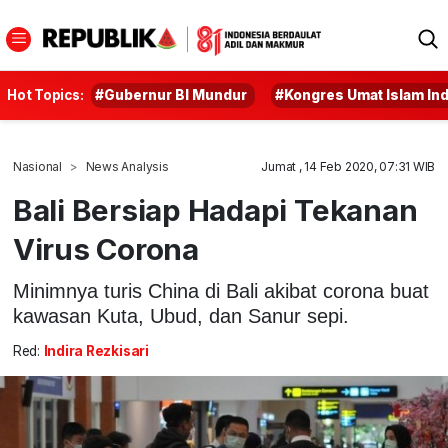
Hot Topics:
#Gubernur BI Mundur
#Kongres Umat Islam In
Nasional
News Analysis
Jumat , 14 Feb 2020, 07:31 WIB
Bali Bersiap Hadapi Tekanan
Virus Corona
Minimnya turis China di Bali akibat corona buat
kawasan Kuta, Ubud, dan Sanur sepi.
Red:
Indira Rezkisari