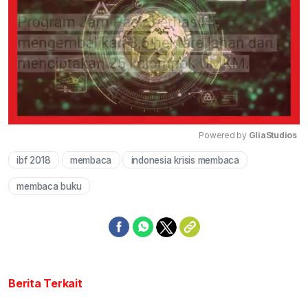
Powered by 
GliaStudios
ibf 2018
membaca
indonesia krisis membaca
Mute
membaca buku
Berita Terkait