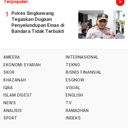
>
Terpopuler
Polres Singkawang
1
Tegaskan Dugaan
Penyelundupan Emas di
Bandara Tidak Terbukti
AMEERA
INTERNASIONAL
EKONOMI SYARIAH
TEKNO
SKOR
BISNIS FINANSIAL
KHAZANAH
ESGNOW
IQRA
VISUAL
ISLAM DIGEST
ENGLISH
NEWS
TV
ANALISIS
RAMADHAN
SPORT
INDEKS