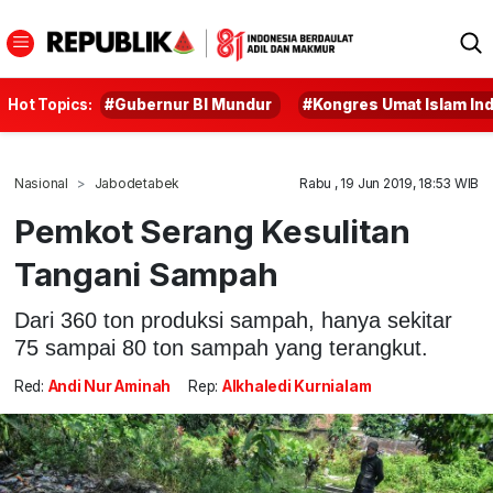
Hot Topics:
#Gubernur BI Mundur
#Kongres Umat Islam In
Nasional
Jabodetabek
Rabu , 19 Jun 2019, 18:53 WIB
Pemkot Serang Kesulitan
Tangani Sampah
Dari 360 ton produksi sampah, hanya sekitar
75 sampai 80 ton sampah yang terangkut.
Red:
Andi Nur Aminah
Rep:
Alkhaledi Kurnialam