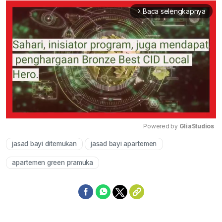
Baca selengkapnya
arrow_forward_ios
Powered by 
GliaStudios
jasad bayi ditemukan
jasad bayi apartemen
Mute
apartemen green pramuka