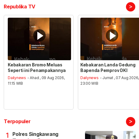
>
Republika TV
Kebakaran Bromo Meluas
Kebakaran Landa Gedung
Seperti ini Penampakannya
Bapenda Pemprov DKI
Dailynews
- Ahad , 09 Aug 2026,
Dailynews
- Jumat , 07 Aug 2026
11:15 WIB
23:00 WIB
>
Terpopuler
Polres Singkawang
1