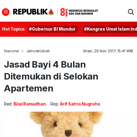
Hot Topics:
#Gubernur BI Mundur
#Kongres Umat Islam In
Nasional
Jabodetabek
Ahad , 26 Nov 2017, 15:41 WIB
Jasad Bayi 4 Bulan
Ditemukan di Selokan
Apartemen
Red:
Bilal Ramadhan
Rep:
Arif Satrio Nugroho