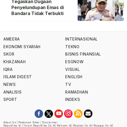
Tegaskan Dugaan
Penyelundupan Emas di
Bandara Tidak Terbukti
AMEERA
INTERNASIONAL
EKONOMI SYARIAH
TEKNO
SKOR
BISNIS FINANSIAL
KHAZANAH
ESGNOW
IQRA
VISUAL
ISLAM DIGEST
ENGLISH
NEWS
TV
ANALISIS
RAMADHAN
SPORT
INDEKS
About Us
|
Pedoman Siber
|
Disclaimer
Republika.id
|
Ihram.republika.co.id
|
Retizen.id
|
Rejabar.co.id
|
Rejogja.co.id
|