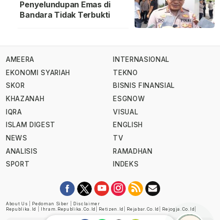
Penyelundupan Emas di
Bandara Tidak Terbukti
AMEERA
INTERNASIONAL
EKONOMI SYARIAH
TEKNO
SKOR
BISNIS FINANSIAL
KHAZANAH
ESGNOW
IQRA
VISUAL
ISLAM DIGEST
ENGLISH
NEWS
TV
ANALISIS
RAMADHAN
SPORT
INDEKS
About Us
|
Pedoman Siber
|
Disclaimer
Republika.id
|
Ihram.republika.co.id
|
Retizen.id
|
Rejabar.co.id
|
Rejogja.co.id
|