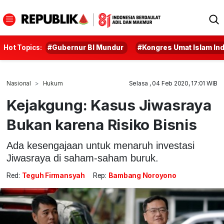
Hot Topics:
#Gubernur BI Mundur
#Kongres Umat Islam In
Nasional
Hukum
Selasa , 04 Feb 2020, 17:01 WIB
Kejakgung: Kasus Jiwasraya
Bukan karena Risiko Bisnis
Ada kesengajaan untuk menaruh investasi
Jiwasraya di saham-saham buruk.
Red:
Teguh Firmansyah
Rep:
Bambang Noroyono