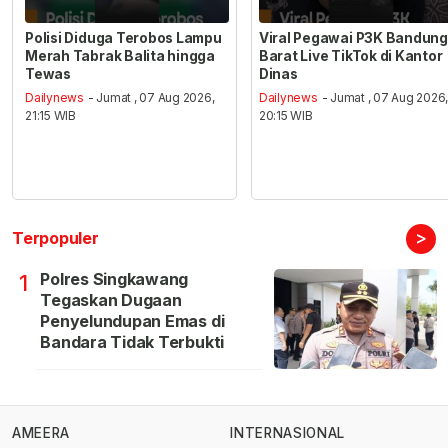
Polisi Diduga Terobos Lampu
Viral Pegawai P3K Bandung
Merah Tabrak Balita hingga
Barat Live TikTok di Kantor
Tewas
Dinas
Dailynews
- Jumat , 07 Aug 2026,
Dailynews
- Jumat , 07 Aug 2026
21:15 WIB
20:15 WIB
>
Terpopuler
Polres Singkawang
1
Tegaskan Dugaan
Penyelundupan Emas di
Bandara Tidak Terbukti
AMEERA
INTERNASIONAL