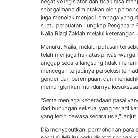
negative legislator dan tidak bisa menja
sebagaimana dimintakan oleh pemohon
juga menolak menjadi lembaga yang d
suatu perbuatan," ungkap Pengacara P
Naila Rizqi Zakiah melalui keterangan 
Menurut Naila, melalui putusan terseb
telah menjaga hak atas privasi warga 
anggap secara langsung tidak menamb
mencegah terjadinya persekusi terha
gender dan perempuan, dan menjauhk
memungkinkan mundurnya kesuksesan 
"Serta menjaga keberadaan pasal yan
dari hubungan seksual yang terjadi kar
yang lebih dewasa secara usia," lanjut 
Dia menyebutkan, permohonan para 
pasal KUHP itu perlu dicatat sebaga