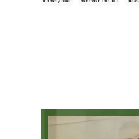
lbh masyarakat
mahkamah konstitui
putus