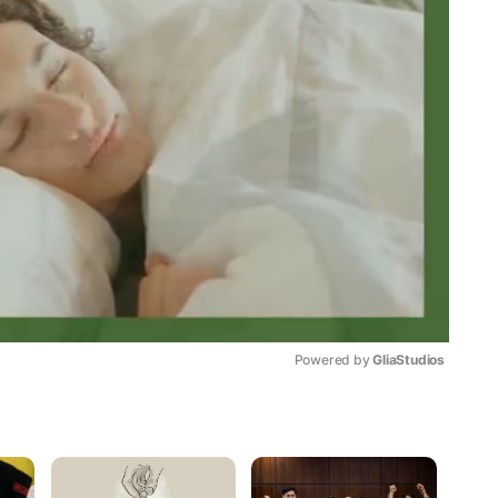
Powered by 
GliaStudios
Mute