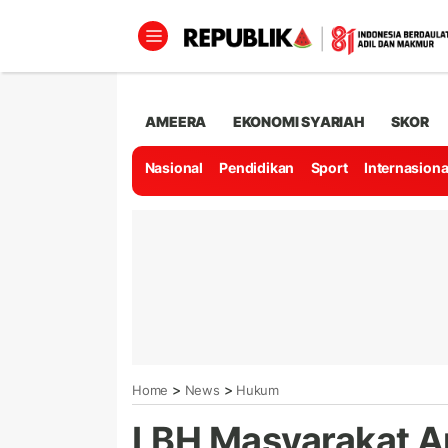
AMEERA
EKONOMI SYARIAH
SKOR
Nasional
Pendidikan
Sport
Internasiona
>
>
Home
News
Hukum
LBH Masyarakat A