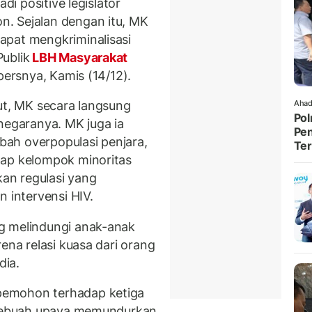
di positive legislator
. Sejalan dengan itu, MK
apat mengkriminalisasi
ublik
LBH Masyarakat
persnya, Kamis (14/12).
ut, MK secara langsung
Ahad
Pol
negaranya. MK juga ia
Pen
ah overpopulasi penjara,
Ter
dap kelompok minoritas
an regulasi yang
intervensi HIV.
g melindungi anak-anak
ena relasi kuasa dari orang
dia.
pemohon terhadap ketiga
i sebuah upaya memundurkan