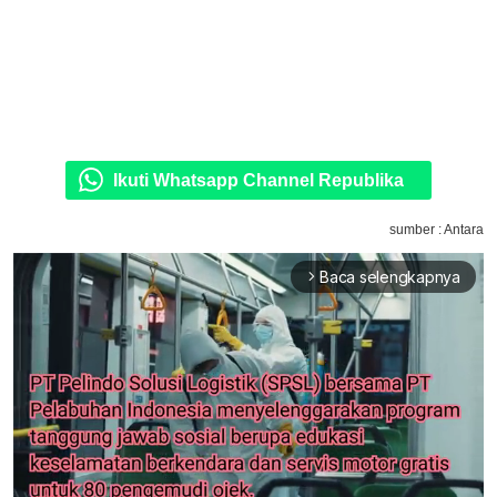
Ikuti Whatsapp Channel Republika
sumber : Antara
Baca selengkapnya
arrow_forward_ios