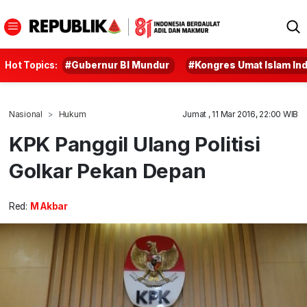
Hot Topics:
#Gubernur BI Mundur
#Kongres Umat Islam In
Nasional
Hukum
Jumat , 11 Mar 2016, 22:00 WIB
KPK Panggil Ulang Politisi
Golkar Pekan Depan
Red:
M Akbar