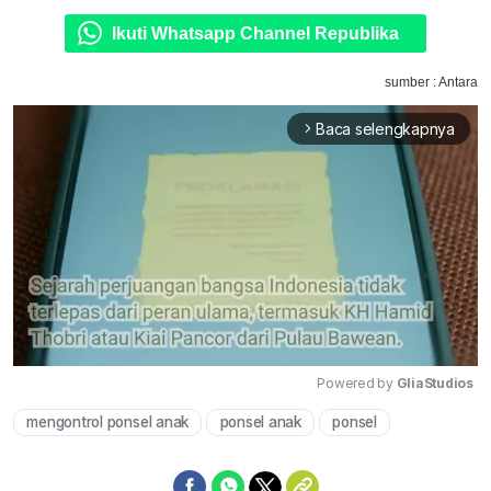
Ikuti Whatsapp Channel Republika
sumber : Antara
Baca selengkapnya
arrow_forward_ios
Powered by 
GliaStudios
mengontrol ponsel anak
ponsel anak
ponsel
Mute