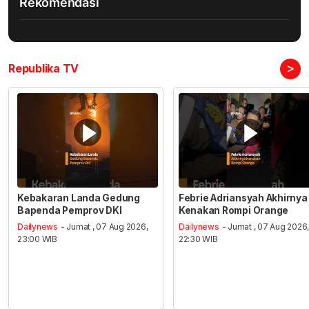
Rekomendasi
>
Republika TV
Kebakaran Landa Gedung
Febrie Adriansyah Akhirnya
Bapenda Pemprov DKI
Kenakan Rompi Orange
Dailynews
- Jumat , 07 Aug 2026,
Dailynews
- Jumat , 07 Aug 2026
23:00 WIB
22:30 WIB