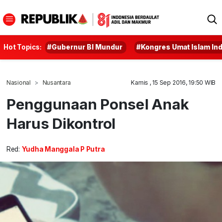
Hot Topics:
#Gubernur BI Mundur
#Kongres Umat Islam In
Nasional
Nusantara
Kamis , 15 Sep 2016, 19:50 WIB
Penggunaan Ponsel Anak
Harus Dikontrol
Red:
Yudha Manggala P Putra