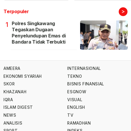
>
Terpopuler
Polres Singkawang
1
Tegaskan Dugaan
Penyelundupan Emas di
Bandara Tidak Terbukti
AMEERA
INTERNASIONAL
EKONOMI SYARIAH
TEKNO
SKOR
BISNIS FINANSIAL
KHAZANAH
ESGNOW
IQRA
VISUAL
ISLAM DIGEST
ENGLISH
NEWS
TV
ANALISIS
RAMADHAN
SPORT
INDEKS