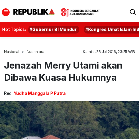
Hot Topics:
#Gubernur BI Mundur
#Kongres Umat Islam In
Nasional
Nusantara
Kamis , 28 Jul 2016, 23:25 WIB
Jenazah Merry Utami akan
Dibawa Kuasa Hukumnya
Red:
Yudha Manggala P Putra