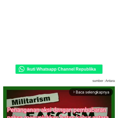
Ikuti Whatsapp Channel Republika
sumber : Antara
Baca selengkapnya
arrow_forward_ios