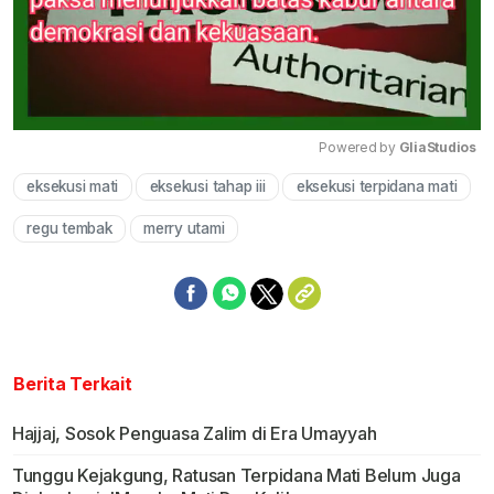
Powered by 
GliaStudios
eksekusi mati
eksekusi tahap iii
eksekusi terpidana mati
Mute
regu tembak
merry utami
Berita Terkait
Hajjaj, Sosok Penguasa Zalim di Era Umayyah
Tunggu Kejakgung, Ratusan Terpidana Mati Belum Juga