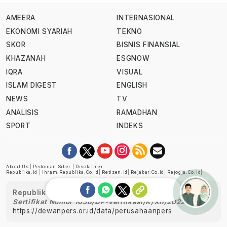
AMEERA
INTERNASIONAL
EKONOMI SYARIAH
TEKNO
SKOR
BISNIS FINANSIAL
KHAZANAH
ESGNOW
IQRA
VISUAL
ISLAM DIGEST
ENGLISH
NEWS
TV
ANALISIS
RAMADHAN
SPORT
INDEKS
About Us
|
Pedoman Siber
|
Disclaimer
Republika.id
|
Ihram.republika.co.id
|
Retizen.id
|
Rejabar.co.id
|
Rejogja.co.id
|
Republika telah diverifikasi oleh Dewan Pers
Sertifikat Nomor 1058/DP-Verifikasi/K/XII/2022
https://dewanpers.or.id/data/perusahaanpers
Ask me!