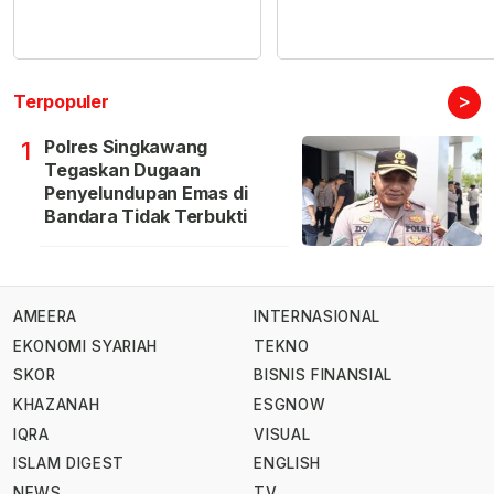
>
Terpopuler
Polres Singkawang
1
Tegaskan Dugaan
Penyelundupan Emas di
Bandara Tidak Terbukti
AMEERA
INTERNASIONAL
EKONOMI SYARIAH
TEKNO
SKOR
BISNIS FINANSIAL
KHAZANAH
ESGNOW
IQRA
VISUAL
ISLAM DIGEST
ENGLISH
NEWS
TV