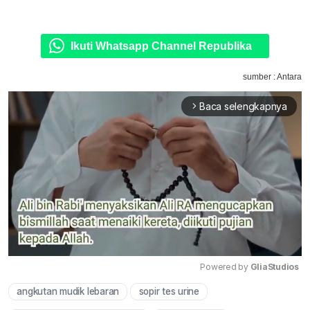
Ikuti Whatsapp Channel Republika
sumber : Antara
Baca selengkapnya
arrow_forward_ios
Powered by 
GliaStudios
angkutan mudik lebaran
sopir tes urine
Mute