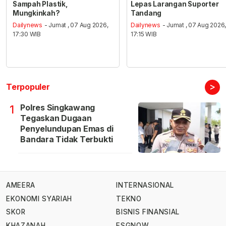
Sampah Plastik,
Lepas Larangan Suporter
Mungkinkah?
Tandang
Dailynews
- Jumat , 07 Aug 2026,
Dailynews
- Jumat , 07 Aug 2026
17:30 WIB
17:15 WIB
>
Terpopuler
Polres Singkawang
1
Tegaskan Dugaan
Penyelundupan Emas di
Bandara Tidak Terbukti
AMEERA
INTERNASIONAL
EKONOMI SYARIAH
TEKNO
SKOR
BISNIS FINANSIAL
KHAZANAH
ESGNOW