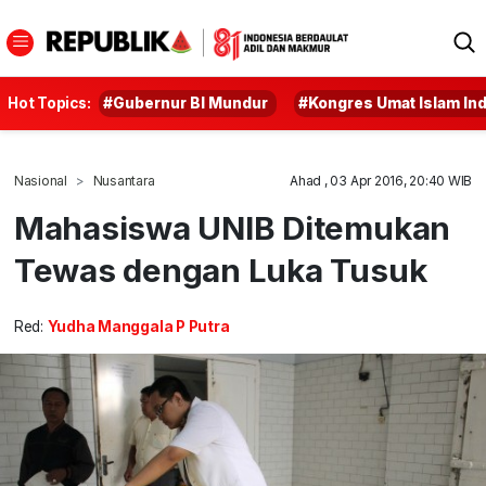
Hot Topics:
#Gubernur BI Mundur
#Kongres Umat Islam In
Nasional
Nusantara
Ahad , 03 Apr 2016, 20:40 WIB
Mahasiswa UNIB Ditemukan
Tewas dengan Luka Tusuk
Red:
Yudha Manggala P Putra